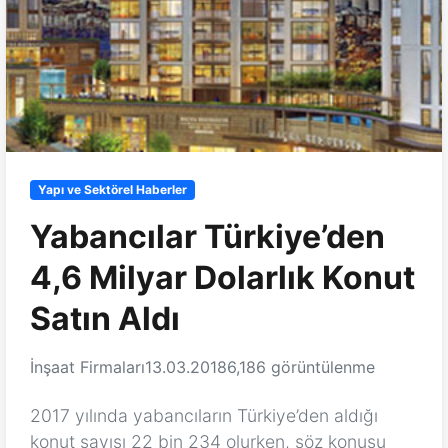
Yapı ve Sektörel Haberler
Yabancılar Türkiye’den
4,6 Milyar Dolarlık Konut
Satın Aldı
İnşaat Firmaları
13.03.2018
6,186 görüntülenme
2017 yılında yabancıların Türkiye’den aldığı
konut sayısı 22 bin 234 olurken, söz konusu