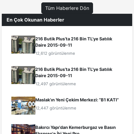
Tüm Haberlere Dön
En Çok Okunan Haberler
216 Butik Plus’ta 216 Bin TL'ye Satılık
Daire 2015-09-11
12,612 görüntülenme
216 Butik Plus’ta 216 Bin TL'ye Satılık
Daire 2015-09-11
12,497 görüntülenme
Maslak’ın Yeni Çekim Merkezi: “B1 KATI”
12,447 görüntülenme
Bakırcı Yapı'dan Kemerburgaz ve Basın
Ekspres'e İki Yeni Pro...