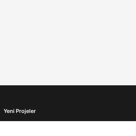
Yeni Projeler
Türkiye'nin önde gelen gayrimenkul platformu.
Hayalinizdeki evi bulmanıza yardımcı oluyoruz.