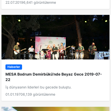
22.07.2019
6,641 görüntülenme
Haberler
MESA Bodrum Demirbükü'nde Beyaz Gece 2019-07-
22
İş dünyasının liderleri bu gecede buluştu.
01.01.1970
6,139 görüntülenme