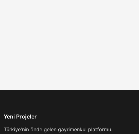
Yeni Projeler
Türkiye'nin önde gelen gayrimenkul platformu.
Hayalinizdeki evi bulmanıza yardımcı oluyoruz.