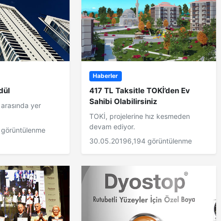
Haberler
dül
417 TL Taksitle TOKİ’den Ev
Sahibi Olabilirsiniz
er arasında yer
TOKİ, projelerine hız kesmeden
devam ediyor.
 görüntülenme
30.05.2019
6,194 görüntülenme