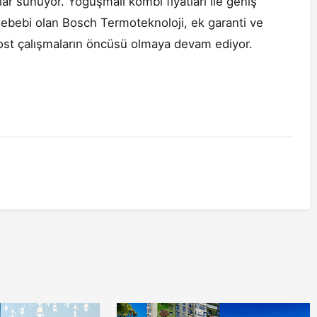
lar sunuyor. Yoğuşmalı kombi fiyatları ile geniş
h sebebi olan Bosch Termoteknoloji, ek garanti ve
 dost çalışmaların öncüsü olmaya devam ediyor.