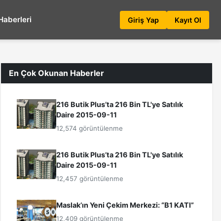
Haberleri
Giriş Yap
Kayıt Ol
En Çok Okunan Haberler
216 Butik Plus’ta 216 Bin TL'ye Satılık
Daire 2015-09-11
12,574 görüntülenme
216 Butik Plus’ta 216 Bin TL'ye Satılık
Daire 2015-09-11
12,457 görüntülenme
Maslak’ın Yeni Çekim Merkezi: “B1 KATI”
12,409 görüntülenme