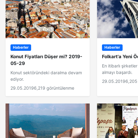
Haberler
Haberler
Konut Fiyatları Düşer mi? 2019-
Folkart'a Yeni Ö
05-29
En itibarlı şirketl
almayı başardı.
Konut sektöründeki daralma devam
ediyor.
29.05.2019
6,205
29.05.2019
6,219 görüntülenme