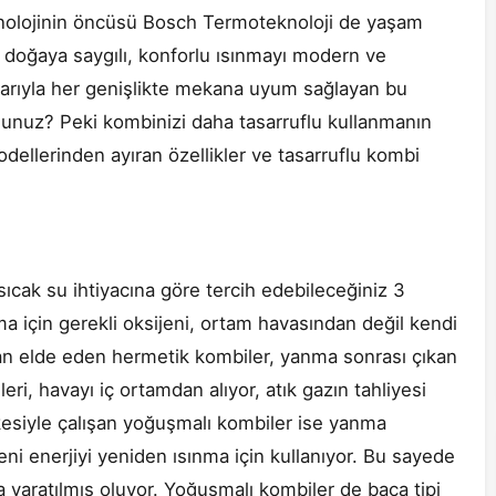
knolojinin öncüsü Bosch Termoteknoloji de yaşam
 doğaya saygılı, konforlu ısınmayı modern ve
larıyla her genişlikte mekana uyum sağlayan bu
sunuz? Peki kombinizi daha tasarruflu kullanmanın
dellerinden ayıran özellikler ve tasarruflu kombi
sıcak su ihtiyacına göre tercih edebileceğiniz 3
 için gerekli oksijeni, ortam havasından değil kendi
an elde eden hermetik kombiler, yanma sonrası çıkan
eri, havayı iç ortamdan alıyor, atık gazın tahliyesi
lkesiyle çalışan yoğuşmalı kombiler ise yanma
eni enerjiyi yeniden ısınma için kullanıyor. Bu sayede
ha yaratılmış oluyor. Yoğuşmalı kombiler de baca tipi