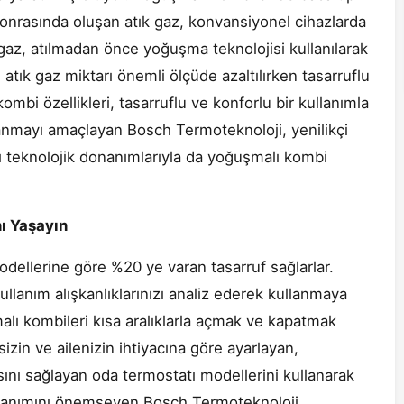
onrasında oluşan atık gaz, konvansiyonel cihazlarda
 gaz, atılmadan önce yoğuşma teknolojisi kullanılarak
atık gaz miktarı önemli ölçüde azaltılırken tasarruflu
ombi özellikleri, tasarruflu ve konforlu bir kullanımla
ullanmayı amaçlayan Bosch Termoteknoloji, yenilikçi
ıllı teknolojik donanımlarıyla da yoğuşmalı kombi
ı Yaşayın
dellerine göre %20 ye varan tasarruf sağlarlar.
kullanım alışkanlıklarınızı analiz ederek kullanmaya
malı kombileri kısa aralıklarla açmak ve kapatmak
izin ve ailenizin ihtiyacına göre ayarlayan,
ını sağlayan oda termostatı modellerini kullanarak
 kullanımını önemseyen Bosch Termoteknoloji,