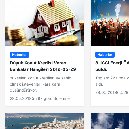
Haberler
Haberler
Düşük Konut Kredisi Veren
8. ICCI Enerji Öd
Bankalar Hangileri 2019-05-29
buldu
Yükselen konut kredileri ev sahibi
Toplam 22 firma ve
olmak isteyenleri kara kara
aldı.
düşündürüyor.
29.05.2019
6,529
29.05.2019
5,797 görüntülenme