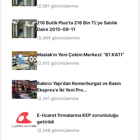
12,581 görüntülenme
216 Butik Plus’ta 216 Bin TL'ye Satılık
Daire 2015-09-11
12,464 görüntülenme
Maslak’ın Yeni Çekim Merkezi: “B1 KATI”
12,415 görüntülenme
Bakırcı Yapı'dan Kemerburgaz ve Basın
Ekspres'e İki Yeni Pro...
12,341 görüntülenme
E-ticaret firmalarına KEP zorunluluğu
getirildi
12,248 görüntülenme