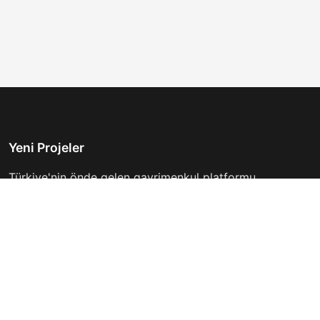
Yeni Projeler
Türkiye'nin önde gelen gayrimenkul platformu.
Hayalinizdeki evi bulmanıza yardımcı oluyoruz.
Keşfet
Hızlı Linkler
İlanlar
Hakkımızda
Günlük Kiralık
İletişim