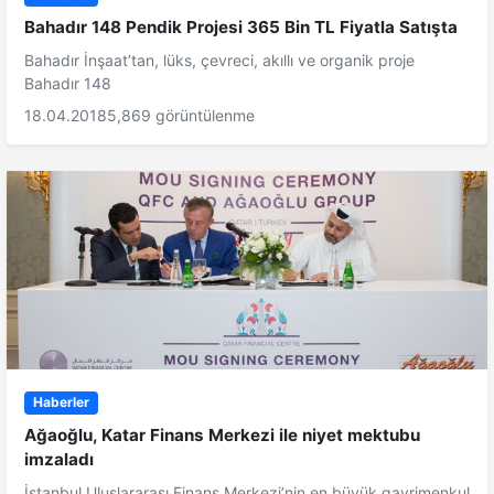
Bahadır 148 Pendik Projesi 365 Bin TL Fiyatla Satışta
Bahadır İnşaat’tan, lüks, çevreci, akıllı ve organik proje
Bahadır 148
18.04.2018
5,869 görüntülenme
Haberler
Ağaoğlu, Katar Finans Merkezi ile niyet mektubu
imzaladı
İstanbul Uluslararası Finans Merkezi’nin en büyük gayrimenkul