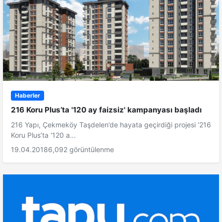
Haberler
216 Koru Plus’ta '120 ay faizsiz' kampanyası başladı
216 Yapı, Çekmeköy Taşdelen’de hayata geçirdiği projesi ‘216
Koru Plus’ta '120 a...
19.04.2018
6,092 görüntülenme