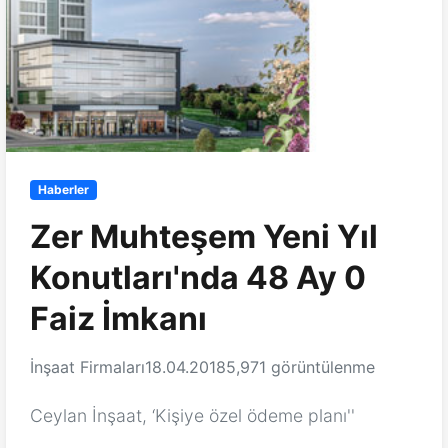
Haberler
Zer Muhteşem Yeni Yıl
Konutları'nda 48 Ay 0
Faiz İmkanı
İnşaat Firmaları
18.04.2018
5,971 görüntülenme
Ceylan İnşaat, ‘Kişiye özel ödeme planı''