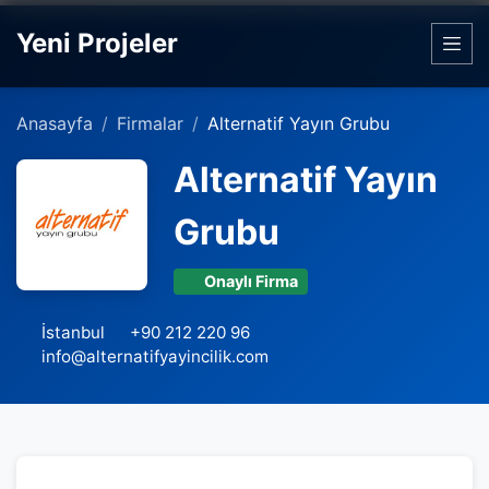
Yeni Projeler
Anasayfa
Firmalar
Alternatif Yayın Grubu
Alternatif Yayın
Grubu
Onaylı Firma
İstanbul
+90 212 220 96
info@alternatifyayincilik.com