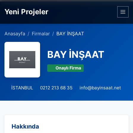
Yeni Projeler
Anasayfa
Firmalar
BAY İNŞAAT
BAY İNŞAAT
Onaylı Firma
İSTANBUL
0212 213 68 35
info@bayinsaat.net
Hakkında