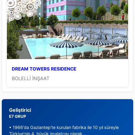
DREAM TOWERS RESIDENCE
BOLELLİ İNŞAAT
Geliştirici
E7 GRUP
• 1966′da Gaziantep’te kurulan fabrika ile 10 yıl süreyle
Türkiye’nin 4. büyük imalatçısı olarak...