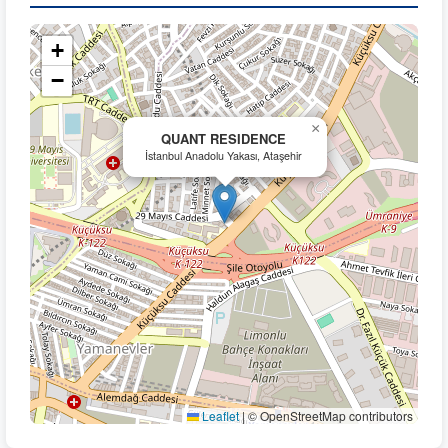
+
−
×
QUANT RESIDENCE
İstanbul Anadolu Yakası, Ataşehir
Leaflet
|
© OpenStreetMap contributors