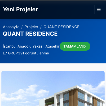
Yeni Projeler
Anasayfa
Projeler
QUANT RESIDENCE
QUANT RESIDENCE
İstanbul Anadolu Yakası, Ataşehir
TAMAMLANDI
E7 GRUP
391 görüntülenme