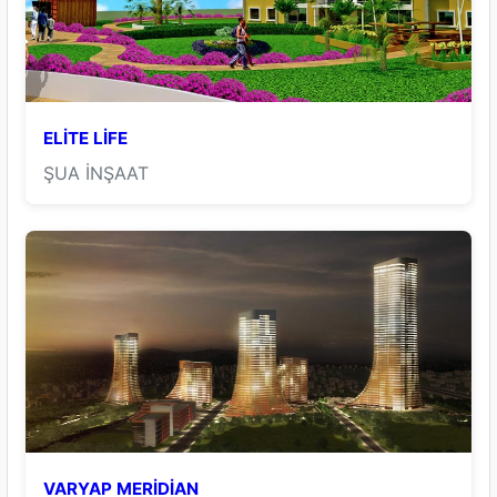
ELİTE LİFE
ŞUA İNŞAAT
VARYAP MERİDİAN