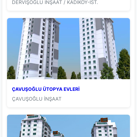
DERVİŞOĞLU İNŞAAT / KADIKÖY-İST.
ÇAVUŞOĞLU ÜTOPYA EVLERİ
ÇAVUŞOĞLU İNŞAAT