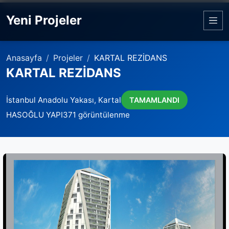
Yeni Projeler
Anasayfa
Projeler
KARTAL REZİDANS
KARTAL REZİDANS
İstanbul Anadolu Yakası, Kartal
TAMAMLANDI
HASOĞLU YAPI
371 görüntülenme