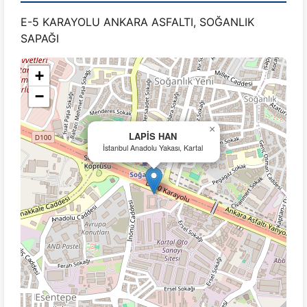
E-5 KARAYOLU ANKARA ASFALTI, SOĞANLIK
SAPAĞI
+
−
×
LAPİS HAN
İstanbul Anadolu Yakası, Kartal