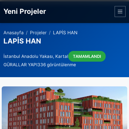
Yeni Projeler
Anasayfa
Projeler
LAPİS HAN
LAPİS HAN
İstanbul Anadolu Yakası, Kartal
TAMAMLANDI
GÜRALLAR YAPI
336 görüntülenme