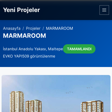
Yeni Projeler
Anasayfa
Projeler
MARMAROOM
MARMAROOM
İstanbul Anadolu Yakası, Maltepe
TAMAMLANDI
EVKO YAPI
509 görüntülenme