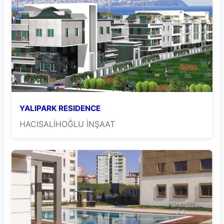
YALIPARK RESIDENCE
HACISALİHOĞLU İNŞAAT