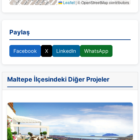
Leaflet
|
© OpenStreetMap contributors
Paylaş
Facebook
X
LinkedIn
WhatsApp
Maltepe İlçesindeki Diğer Projeler