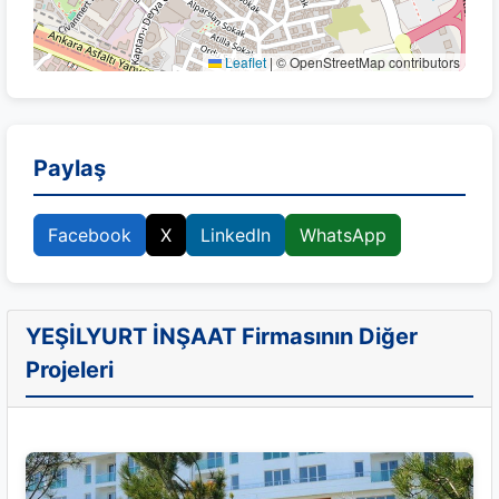
Leaflet
|
© OpenStreetMap contributors
Paylaş
Facebook
X
LinkedIn
WhatsApp
YEŞİLYURT İNŞAAT Firmasının Diğer
Projeleri