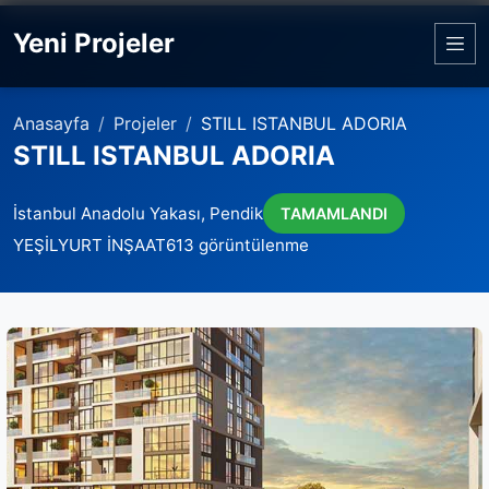
Yeni Projeler
Anasayfa
Projeler
STILL ISTANBUL ADORIA
STILL ISTANBUL ADORIA
İstanbul Anadolu Yakası, Pendik
TAMAMLANDI
YEŞİLYURT İNŞAAT
613 görüntülenme