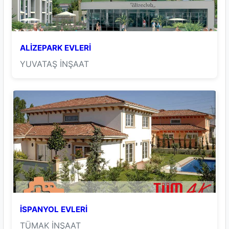
ALİZEPARK EVLERİ
YUVATAŞ İNŞAAT
İSPANYOL EVLERİ
TÜMAK İNŞAAT