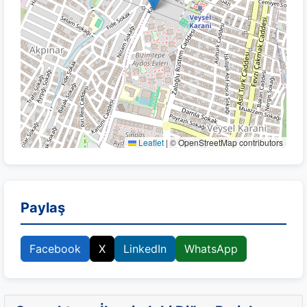
Leaflet
|
© OpenStreetMap contributors
Paylaş
Facebook
X
LinkedIn
WhatsApp