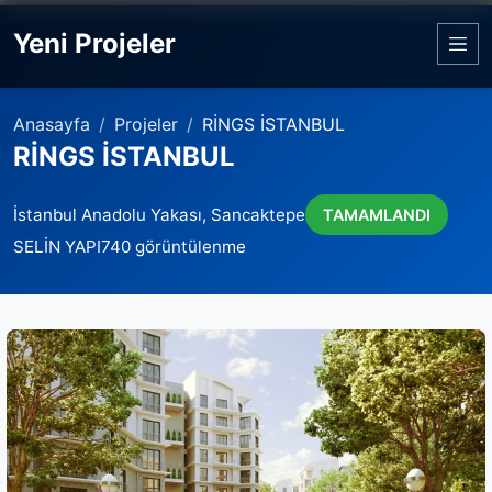
Yeni Projeler
Anasayfa
Projeler
RİNGS İSTANBUL
RİNGS İSTANBUL
İstanbul Anadolu Yakası, Sancaktepe
TAMAMLANDI
SELİN YAPI
740 görüntülenme