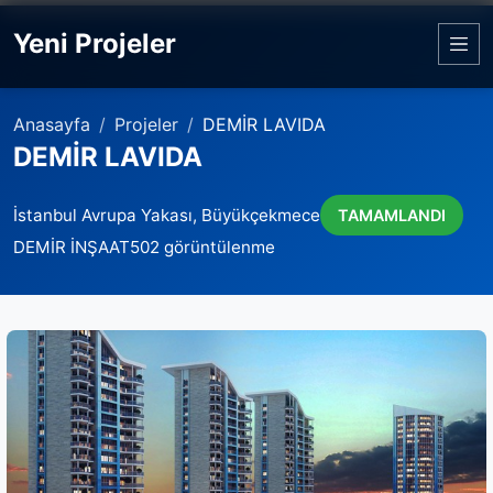
Yeni Projeler
Anasayfa
Projeler
DEMİR LAVIDA
DEMİR LAVIDA
İstanbul Avrupa Yakası, Büyükçekmece
TAMAMLANDI
DEMİR İNŞAAT
502 görüntülenme