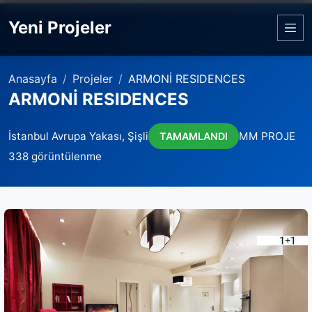
Yeni Projeler
Anasayfa
Projeler
ARMONİ RESIDENCES
ARMONİ RESIDENCES
İstanbul Avrupa Yakası, Şişli
MM PROJE
TAMAMLANDI
338 görüntülenme