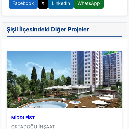
Facebook
X
LinkedIn
WhatsApp
Şişli İlçesindeki Diğer Projeler
MİDDLEİST
ORTADOĞU İNŞAAT