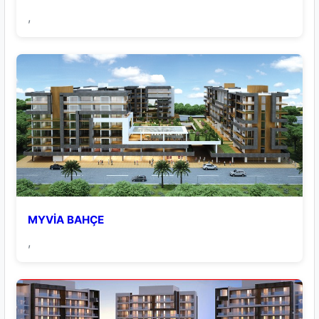
,
MYVİA BAHÇE
,