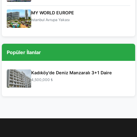
MY WORLD EUROPE
İstanbul Avrupa Yakası
Popüler İlanlar
Kadıköy'de Deniz Manzaralı 3+1 Daire
4,500,000 ₺