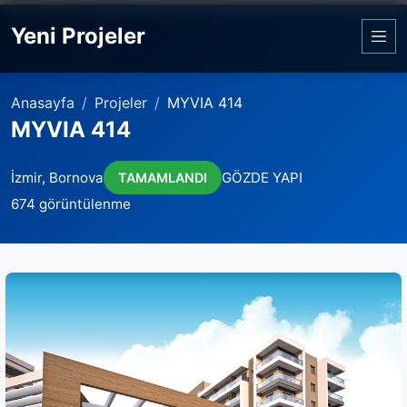
Yeni Projeler
Anasayfa
Projeler
MYVIA 414
MYVIA 414
İzmir, Bornova
GÖZDE YAPI
TAMAMLANDI
674 görüntülenme