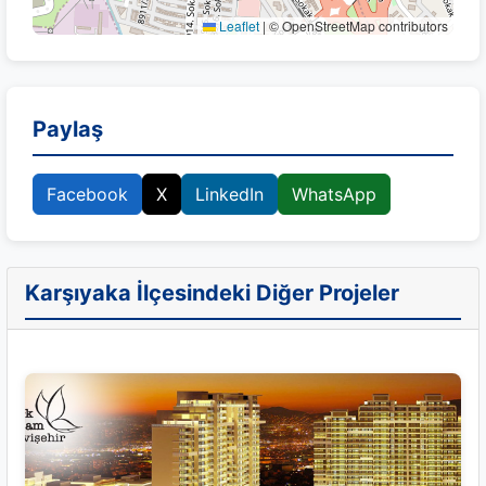
Leaflet
|
© OpenStreetMap contributors
Paylaş
Facebook
X
LinkedIn
WhatsApp
Karşıyaka İlçesindeki Diğer Projeler