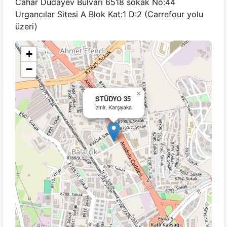
Cahar Dudayev Bulvarı 6518 sokak No:44
Urgancılar Sitesi A Blok Kat:1 D:2 (Carrefour yolu
üzeri)
+
−
×
STÜDYO 35
İzmir, Karşıyaka