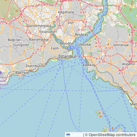
Tamamlandı
BEYAZ KULELER
Konya , Meram
HELYA İNŞAAT
Leaflet
|
© OpenStreetMap contributors