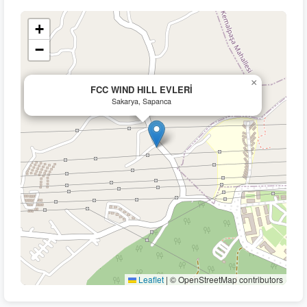
+
−
×
FCC WIND HILL EVLERİ
Sakarya, Sapanca
Leaflet
|
© OpenStreetMap contributors