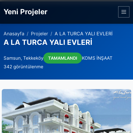
Yeni Projeler
Anasayfa
Projeler
A LA TURCA YALI EVLERİ
A LA TURCA YALI EVLERİ
Samsun, Tekkeköy
KOMS İNŞAAT
TAMAMLANDI
342 görüntülenme