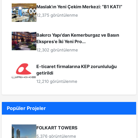
Maslak’ın Yeni Çekim Merkezi: “B1 KATI”
12,375 görüntülenme
Bakırcı Yapı'dan Kemerburgaz ve Basın
Ekspres'e İki Yeni Pro...
12,302 görüntülenme
E-ticaret firmalarına KEP zorunluluğu
getirildi
12,210 görüntülenme
Popüler Projeler
FOLKART TOWERS
5,376 görüntülenme