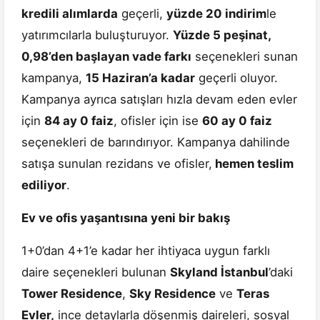
kredili alımlarda
geçerli,
yüzde 20 indirim
le
yatırımcılarla buluşturuyor.
Yüzde 5 peşinat,
0,98’den başlayan vade farkı
seçenekleri sunan
kampanya,
15 Haziran’a kadar
geçerli oluyor.
Kampanya ayrıca satışları hızla devam eden evler
için
84 ay 0 faiz
, ofisler için ise
60 ay 0 faiz
seçenekleri de barındırıyor. Kampanya dahilinde
satışa sunulan rezidans ve ofisler,
hemen teslim
ediliyor
.
Ev ve ofis yaşantısına yeni bir bakış
1+0’dan 4+1’e kadar her ihtiyaca uygun farklı
daire seçenekleri bulunan
Skyland İstanbul
’daki
Tower Residence
,
Sky Residence
ve
Teras
Evler,
ince detaylarla döşenmiş daireleri, sosyal