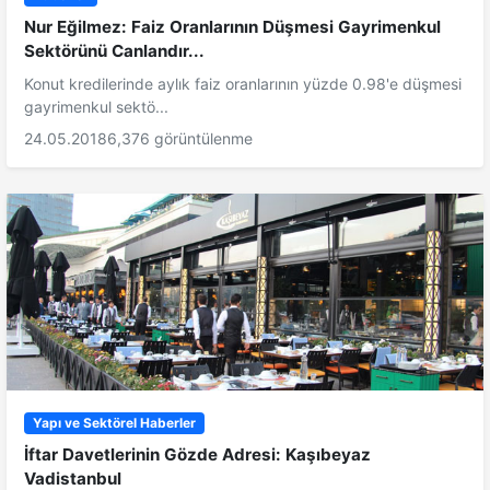
Nur Eğilmez: Faiz Oranlarının Düşmesi Gayrimenkul
Sektörünü Canlandır...
Konut kredilerinde aylık faiz oranlarının yüzde 0.98'e düşmesi
gayrimenkul sektö...
24.05.2018
6,376 görüntülenme
Yapı ve Sektörel Haberler
İftar Davetlerinin Gözde Adresi: Kaşıbeyaz
Vadistanbul