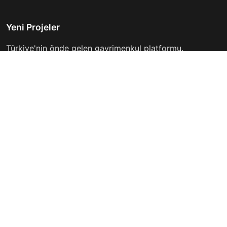
Yeni Projeler
Türkiye'nin önde gelen gayrimenkul platformu.
Hayalinizdeki evi bulmanıza yardımcı oluyoruz.
Keşfet
Hızlı Linkler
İlanlar
Hakkımızda
Günlük Kiralık
İletişim
Projeler
Gizlilik Politikası
Firmalar
Kullanım Koşulları
Haberler
İletişim