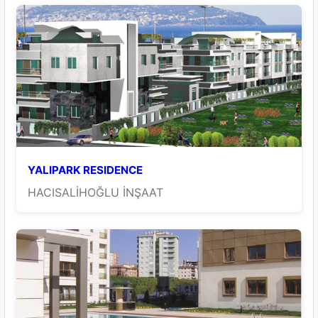
YALIPARK RESIDENCE
HACISALİHOĞLU İNŞAAT