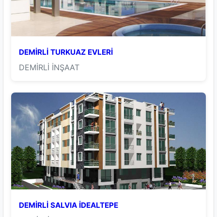
DEMİRLİ TURKUAZ EVLERİ
DEMİRLİ İNŞAAT
DEMİRLİ SALVIA İDEALTEPE