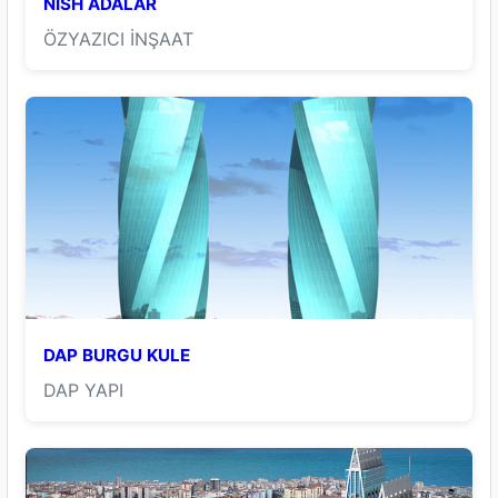
NİSH ADALAR
ÖZYAZICI İNŞAAT
DAP BURGU KULE
DAP YAPI