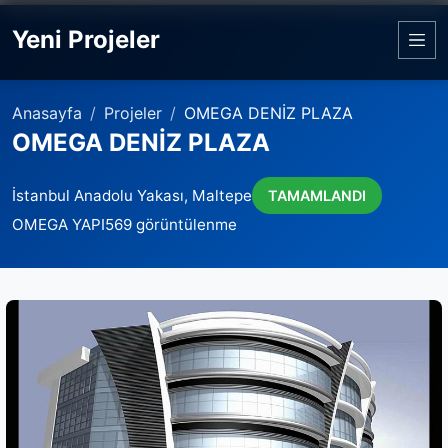
Yeni Projeler
Anasayfa
Projeler
OMEGA DENİZ PLAZA
OMEGA DENİZ PLAZA
İstanbul Anadolu Yakası, Maltepe
TAMAMLANDI
OMEGA YAPI
569 görüntülenme