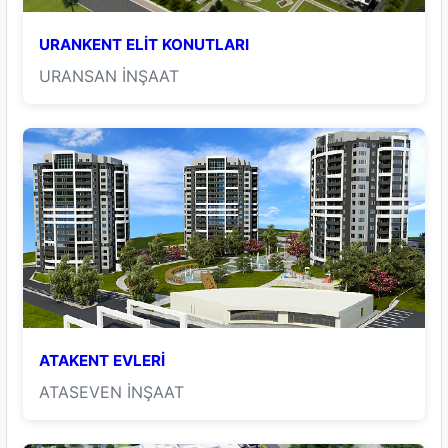
URANKENT ELİT KONUTLARI
URANSAN İNŞAAT
ATAKENT EVLERİ
ATASEVEN İNŞAAT