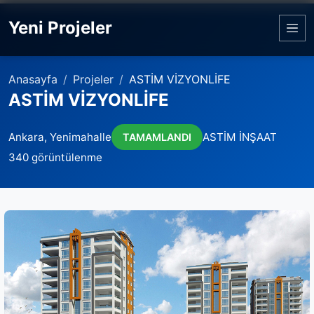
Yeni Projeler
Anasayfa
Projeler
ASTİM VİZYONLİFE
ASTİM VİZYONLİFE
Ankara, Yenimahalle
ASTİM İNŞAAT
TAMAMLANDI
340 görüntülenme