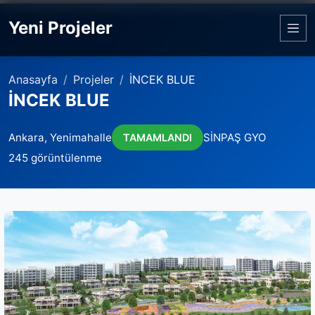
Yeni Projeler
Anasayfa
Projeler
İNCEK BLUE
İNCEK BLUE
Ankara, Yenimahalle
SİNPAŞ GYO
TAMAMLANDI
245 görüntülenme