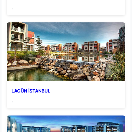
,
LAGÜN İSTANBUL
,