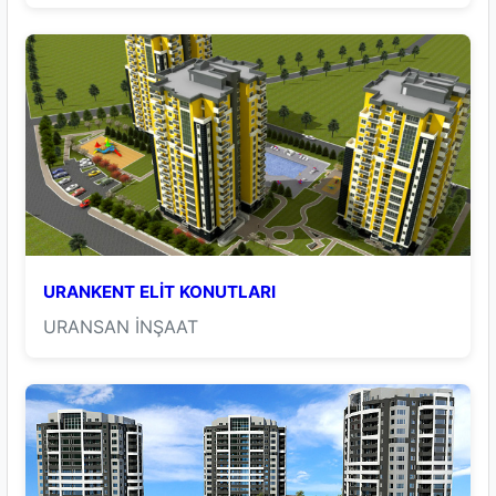
URANKENT ELİT KONUTLARI
URANSAN İNŞAAT