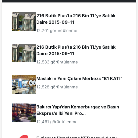
216 Butik Plus’ta 216 Bin TL'ye Satılık
Daire 2015-09-11
12,701 görüntülenme
216 Butik Plus’ta 216 Bin TL'ye Satılık
Daire 2015-09-11
12,583 görüntülenme
Maslak’ın Yeni Çekim Merkezi: “B1 KATI”
12,528 görüntülenme
Bakırcı Yapı'dan Kemerburgaz ve Basın
Ekspres'e İki Yeni Pro...
12,461 görüntülenme