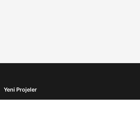
Yeni Projeler
Türkiye'nin önde gelen gayrimenkul platformu.
Hayalinizdeki evi bulmanıza yardımcı oluyoruz.
Keşfet
Hızlı Linkler