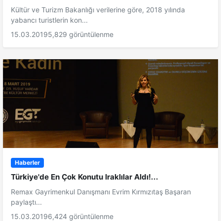
Kültür ve Turizm Bakanlığı verilerine göre, 2018 yılında
yabancı turistlerin kon...
15.03.2019
5,829 görüntülenme
Haberler
Türkiye'de En Çok Konutu Iraklılar Aldı!...
Remax Gayrimenkul Danışmanı Evrim Kırmızıtaş Başaran
paylaştı...
15.03.2019
6,424 görüntülenme