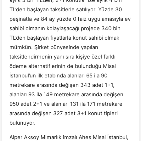
aylık 3 bin TL’den, 2+1 konutlar ise aylık 4 bin
TL’den başlayan taksitlerle satılıyor. Yüzde 30
peşinatla ve 84 ay yüzde 0 faiz uygulamasıyla ev
sahibi olmanın kolaylaşacağı projede 340 bin
TL’den başlayan fiyatlarla konut sahibi olmak
mümkün. Şirket bünyesinde yapılan
taksitlendirmenin yanı sıra kişiye özel farklı
ödeme alternatiflerinin de bulunduğu Misal
İstanbul’un ilk etabında alanları 65 ila 90
metrekare arasında değişen 343 adet 1+1,
alanları 93 ila 149 metrekare arasında değişen
950 adet 2+1 ve alanları 131 ila 171 metrekare
arasında değişen 327 adet 3+1 konut tipleri
bulunuyor.
Alper Aksoy Mimarlık imzalı Ahes Misal İstanbul,