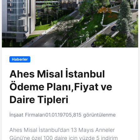
Haberler
Ahes Misal İstanbul
Ödeme Planı,Fiyat ve
Daire Tipleri
İnşaat Firmaları
01.01.1970
5,815 görüntülenme
Ahes Misal İstanbul’dan 13 Mayıs Anneler
Günü’ne özel 100 daire için yüzde 5 indirim