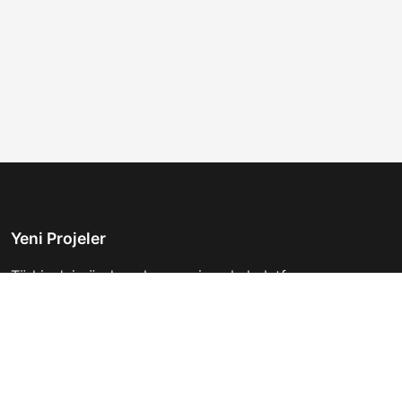
Yeni Projeler
Türkiye'nin önde gelen gayrimenkul platformu.
Hayalinizdeki evi bulmanıza yardımcı oluyoruz.
Keşfet
Hızlı Linkler