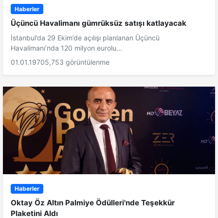
Haberler
Üçüncü Havalimanı gümrüksüz satışı katlayacak
İstanbul’da 29 Ekim’de açılışı planlanan Üçüncü
Havalimanı’nda 120 milyon eurolu...
01.01.1970
5,753 görüntülenme
Haberler
Oktay Öz Altın Palmiye Ödülleri'nde Teşekkür
Plaketini Aldı