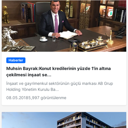
Haberler
Muhsin Bayrak:Konut kredilerinin yüzde 1'in altına
çekilmesi inşaat se...
İnşaat ve gayrimenkul sektörünün güçlü markası AB Grup
Holding Yönetim Kurulu Ba...
08.05.2018
5,997 görüntülenme