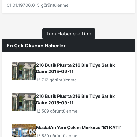
01.01.1970
6,015 görüntülenme
Tüm Haberlere Dön
En Çok Okunan Haberler
216 Butik Plus’ta 216 Bin TL'ye Satılık
Daire 2015-09-11
12,712 görüntülenme
216 Butik Plus’ta 216 Bin TL'ye Satılık
Daire 2015-09-11
12,589 görüntülenme
Maslak’ın Yeni Çekim Merkezi: “B1 KATI”
12,539 görüntülenme