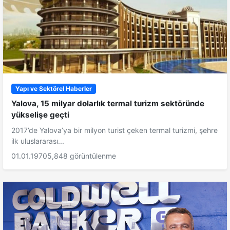
Yapı ve Sektörel Haberler
Yalova, 15 milyar dolarlık termal turizm sektöründe
yükselişe geçti
2017’de Yalova’ya bir milyon turist çeken termal turizmi, şehre
ilk uluslararası...
01.01.1970
5,848 görüntülenme