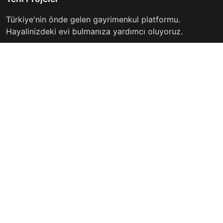
Türkiye'nin önde gelen gayrimenkul platformu.
Hayalinizdeki evi bulmanıza yardımcı oluyoruz.
Keşfet
Hızlı Linkler
İlanlar
Hakkımızda
Günlük Kiralık
İletişim
Projeler
Gizlilik Politikası
Firmalar
Kullanım Koşulları
Haberler
İletişim
info@yeniprojeler.com
İstanbul, Türkiye