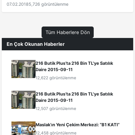
07.02.2018
5,726 görüntülenme
Tüm Haberlere Dön
En Çok Okunan Haberler
216 Butik Plus’ta 216 Bin TL'ye Satılık
Daire 2015-09-11
12,622 görüntülenme
216 Butik Plus’ta 216 Bin TL'ye Satılık
Daire 2015-09-11
12,507 görüntülenme
Maslak’ın Yeni Çekim Merkezi: “B1 KATI”
12,458 görüntülenme