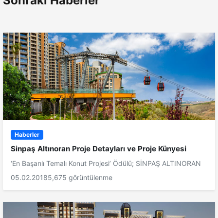
Sonraki Haberler
Haberler
Sinpaş Altınoran Proje Detayları ve Proje Künyesi
‘En Başarılı Temalı Konut Projesi’ Ödülü; SİNPAŞ ALTINORAN
05.02.2018
5,675 görüntülenme