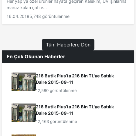
Her yapıya özel ürünler hayata geçiren Kalekim, UV ışınlarına
maruz kalan çatı v...
16.04.2018
5,748 görüntülenme
Tüm Haberlere Dön
En Çok Okunan Haberler
216 Butik Plus’ta 216 Bin TL'ye Satılık
Daire 2015-09-11
12,580 görüntülenme
216 Butik Plus’ta 216 Bin TL'ye Satılık
Daire 2015-09-11
12,463 görüntülenme