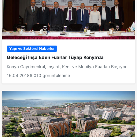
Yapı ve Sektörel Haberler
Geleceği İnşa Eden Fuarlar Tüyap Konya’da
Konya Gayrimenkul, İnşaat, Kent ve Mobilya Fuarları Başlıyor
16.04.2018
6,010 görüntülenme