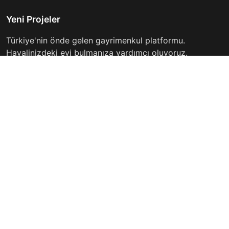
Yeni Projeler
Türkiye'nin önde gelen gayrimenkul platformu.
Hayalinizdeki evi bulmanıza yardımcı oluyoruz.
Keşfet
Hızlı Linkler
İlanlar
Hakkımızda
Günlük Kiralık
İletişim
Projeler
Gizlilik Politikası
Firmalar
Kullanım Koşulları
Haberler
İletişim
info@yeniprojeler.com