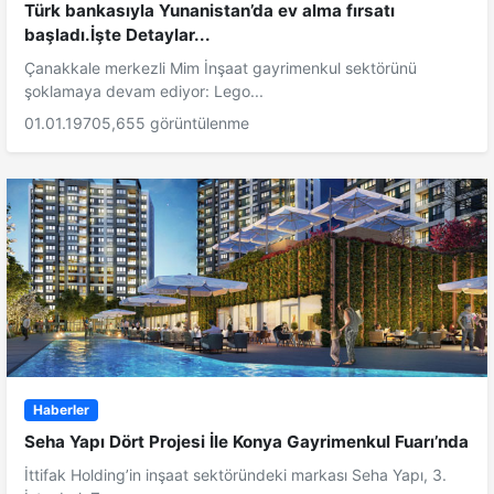
Türk bankasıyla Yunanistan’da ev alma fırsatı
başladı.İşte Detaylar...
Çanakkale merkezli Mim İnşaat gayrimenkul sektörünü
şoklamaya devam ediyor: Lego...
01.01.1970
5,655 görüntülenme
Haberler
Seha Yapı Dört Projesi İle Konya Gayrimenkul Fuarı’nda
İttifak Holding’in inşaat sektöründeki markası Seha Yapı, 3.