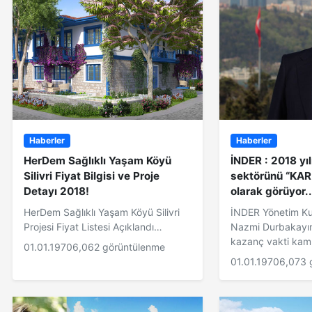
Haberler
Haberler
HerDem Sağlıklı Yaşam Köyü
İNDER : 2018 yıl
Silivri Fiyat Bilgisi ve Proje
sektörünü “KAR 
Detayı 2018!
olarak görüyor..
HerDem Sağlıklı Yaşam Köyü Silivri
İNDER Yönetim Ku
Projesi Fiyat Listesi Açıklandı…
Nazmi Durbakayım
kazanç vakti kamp
01.01.1970
6,062 görüntülenme
01.01.1970
6,073 