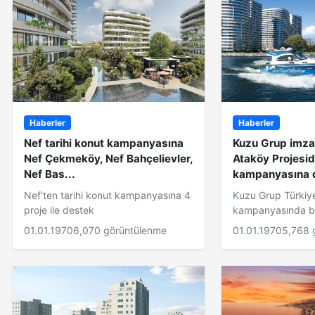
Haberler
Haberler
Nef tarihi konut kampanyasına
Kuzu Grup imza
Nef Çekmeköy, Nef Bahçelievler,
Ataköy Projesi
Nef Bas...
kampanyasına d
Nef’ten tarihi konut kampanyasına 4
Kuzu Grup Türkiye
proje ile destek
kampanyasında bi
01.01.1970
6,070 görüntülenme
01.01.1970
5,768 