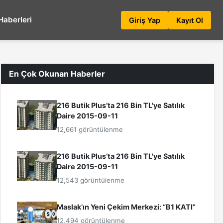
Haberleri
Giriş Yap
Kayıt Ol
En Çok Okunan Haberler
216 Butik Plus’ta 216 Bin TL'ye Satılık
Daire 2015-09-11
12,661 görüntülenme
216 Butik Plus’ta 216 Bin TL'ye Satılık
Daire 2015-09-11
12,543 görüntülenme
Maslak’ın Yeni Çekim Merkezi: “B1 KATI”
12,494 görüntülenme