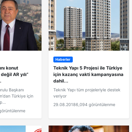
Haberler
ını konut
Teknik Yapı 5 Projesi ile Türkiye
değil AR yılı”
için kazanç vakti kampanyasına
.
dahil...
rulu Başkanı
Teknik Yapı tüm projeleriyle destek
’dan Türkiye için
veriyor
...
29.08.2018
6,094 görüntülenme
görüntülenme