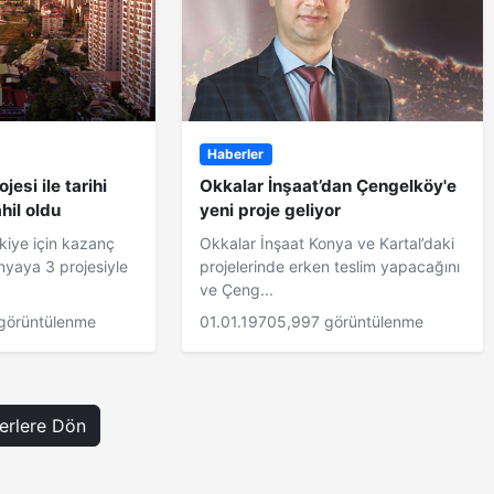
Haberler
jesi ile tarihi
Okkalar İnşaat’dan Çengelköy'e
il oldu
yeni proje geliyor
kiye için kazanç
Okkalar İnşaat Konya ve Kartal’daki
yaya 3 projesiyle
projelerinde erken teslim yapacağını
ve Çeng...
 görüntülenme
01.01.1970
5,997 görüntülenme
rlere Dön