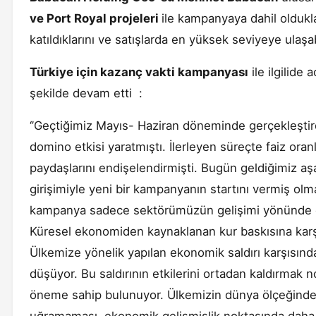
ve Port Royal projeleri
ile kampanyaya dahil oldukla
katıldıklarını ve satışlarda en yüksek seviyeye ulaşab
Türkiye için kazanç vakti kampanyası
ile ilgilide
şekilde devam etti :
‘’Geçtiğimiz Mayıs- Haziran döneminde gerçekleşti
domino etkisi yaratmıştı. İlerleyen süreçte faiz ora
paydaşlarını endişelendirmişti. Bugün geldiğimiz aş
girişimiyle yeni bir kampanyanın startını vermiş o
kampanya sadece sektörümüzün gelişimi yönünde ort
Küresel ekonomiden kaynaklanan kur baskısına karş
Ülkemize yönelik yapılan ekonomik saldırı karşısında
düşüyor. Bu saldırının etkilerini ortadan kaldırmak 
öneme sahip bulunuyor. Ülkemizin dünya ölçeğinde 