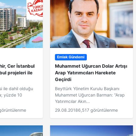
Emlak Gündemi
ir, Cer İstanbul
Muhammet Uğurcan Dolar Artışı
ul projeleri ile
Arap Yatırımcıları Harekete
Geçirdi
i ile dahil olduğu
Beyttürk Yönetim Kurulu Başkanı
a; yüzde 10
Muhammet Uğurcan Barman: “Arap
Yatırımcılar Akın...
görüntülenme
29.08.2018
6,517 görüntülenme