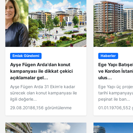
Emlak Gündemi
Haberler
Ayşe Fügen Arda'dan konut
Ege Yapı Batışeh
kampanyası ile dikkat çekici
ve Kordon İstanb
açıklamalar gel...
ulus...
Ayşe Fügen Arda 31 Ekim'e kadar
Ege Yapı üç projes
sürecek olan konut kampanyası ile
tarihi kampanyay
ilgili değerle...
peşinat ile ban...
29.08.2018
6,156 görüntülenme
01.01.1970
6,552 