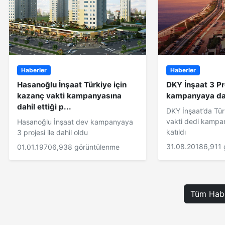
Haberler
Haberler
Hasanoğlu İnşaat Türkiye için
DKY İnşaat 3 Pro
kazanç vakti kampanyasına
kampanyaya dah
dahil ettiği p...
DKY İnşaat’da Tür
vakti dedi kampan
Hasanoğlu İnşaat dev kampanyaya
katıldı
3 projesi ile dahil oldu
31.08.2018
6,911
01.01.1970
6,938 görüntülenme
Tüm Habe