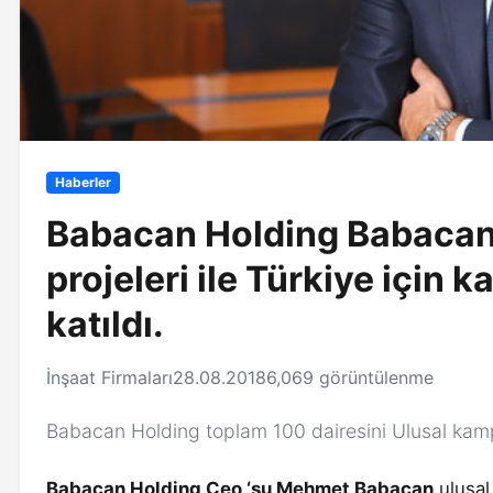
Haberler
Babacan Holding Babacan
projeleri ile Türkiye için
katıldı.
İnşaat Firmaları
28.08.2018
6,069 görüntülenme
Babacan Holding toplam 100 dairesini Ulusal kamp
Babacan Holding Ceo ‘su Mehmet Babacan
ulusal