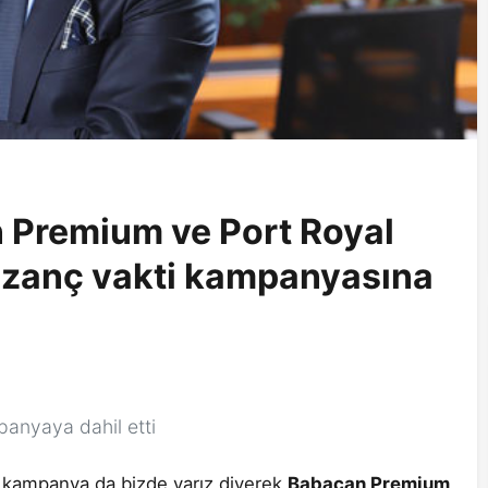
 Premium ve Port Royal
 kazanç vakti kampanyasına
anyaya dahil etti
 kampanya da bizde varız diyerek
Babacan Premium