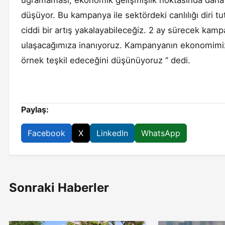
uğramaması, ekonomik gelişmişlik noktasında daha i
düşüyor. Bu kampanya ile sektördeki canlılığı diri
ciddi bir artış yakalayabileceğiz. 2 ay sürecek kamp
ulaşacağımıza inanıyoruz. Kampanyanın ekonomimiz 
örnek teşkil edeceğini düşünüyoruz ‘’ dedi.
Paylaş:
Facebook
X
LinkedIn
WhatsApp
Sonraki Haberler