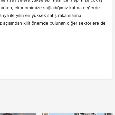
leri seviyelere yükselebilmesi için hepimize çok iş
 tutarken, ekonomimize sağladığımız katma değerde
anya ile yılın en yüksek satış rakamlarına
açısından kilit önemde bulunan diğer sektörlere de