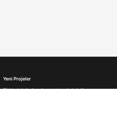
Yeni Projeler
Türkiye'nin önde gelen gayrimenkul platformu.
Hayalinizdeki evi bulmanıza yardımcı oluyoruz.