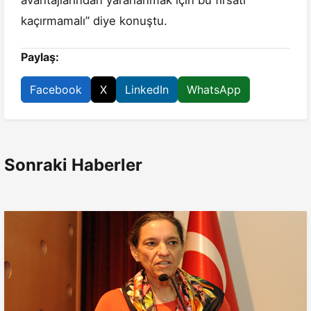
avantajlarından yararlanmak için bu fırsatı
kaçırmamalı” diye konuştu.
Paylaş:
Facebook
X
LinkedIn
WhatsApp
Sonraki Haberler