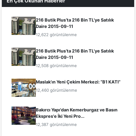
En Çok Okunan Haberler
216 Butik Plus’ta 216 Bin TL'ye Satılık
Daire 2015-09-11
12,622 görüntülenme
216 Butik Plus’ta 216 Bin TL'ye Satılık
Daire 2015-09-11
12,508 görüntülenme
Maslak’ın Yeni Çekim Merkezi: “B1 KATI”
12,460 görüntülenme
Bakırcı Yapı'dan Kemerburgaz ve Basın
Ekspres'e İki Yeni Pro...
12,387 görüntülenme