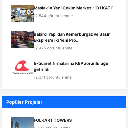
Maslak’ın Yeni Çekim Merkezi: “B1 KATI”
12,544 görüntülenme
Bakırcı Yapı'dan Kemerburgaz ve Basın
Ekspres'e İki Yeni Pro...
12,475 görüntülenme
E-ticaret firmalarına KEP zorunluluğu
getirildi
12,371 görüntülenme
Popüler Projeler
FOLKART TOWERS