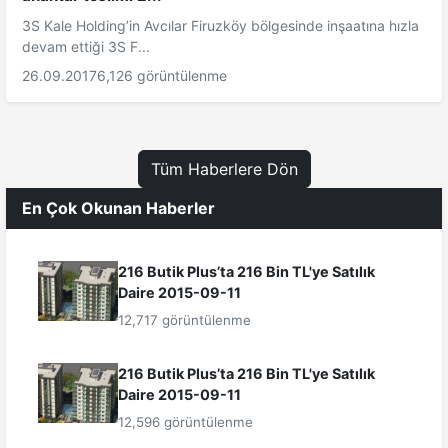
3S Kale Holding’in Avcılar Firuzköy bölgesinde inşaatına hızla
devam ettiği 3S F...
26.09.2017
6,126 görüntülenme
Tüm Haberlere Dön
En Çok Okunan Haberler
216 Butik Plus’ta 216 Bin TL'ye Satılık
Daire 2015-09-11
12,717 görüntülenme
216 Butik Plus’ta 216 Bin TL'ye Satılık
Daire 2015-09-11
12,596 görüntülenme