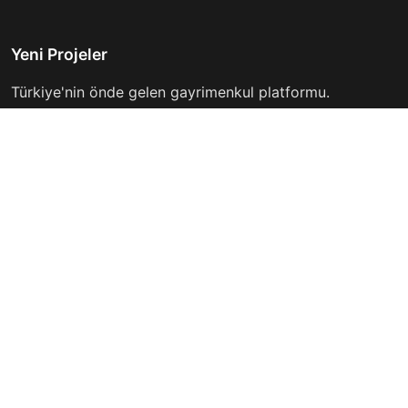
Yeni Projeler
Türkiye'nin önde gelen gayrimenkul platformu.
Hayalinizdeki evi bulmanıza yardımcı oluyoruz.
Keşfet
Hızlı Linkler
İlanlar
Hakkımızda
Günlük Kiralık
İletişim
Projeler
Gizlilik Politikası
Firmalar
Kullanım Koşulları
Haberler
İletişim