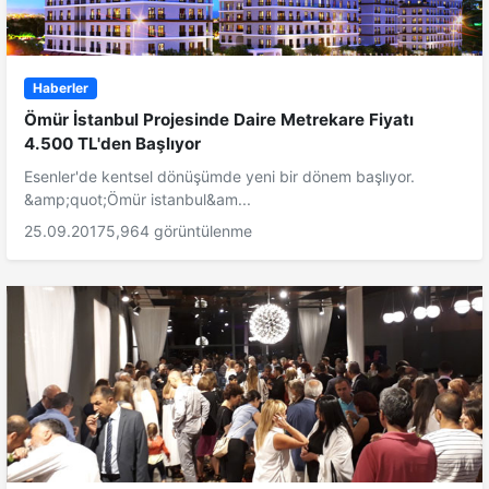
Haberler
Ömür İstanbul Projesinde Daire Metrekare Fiyatı
4.500 TL'den Başlıyor
Esenler'de kentsel dönüşümde yeni bir dönem başlıyor.
&amp;quot;Ömür istanbul&am...
25.09.2017
5,964 görüntülenme