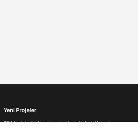
Yeni Projeler
Türkiye'nin önde gelen gayrimenkul platformu.
Hayalinizdeki evi bulmanıza yardımcı oluyoruz.