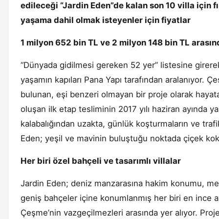
edileceği “Jardin Eden”de kalan son 10 villa için 
yaşama dahil olmak isteyenler için fiyatlar
1 milyon 652 bin TL ve 2 milyon 148 bin TL arasın
“Dünyada gidilmesi gereken 52 yer” listesine girerek
yaşamın kapıları Pana Yapı tarafından aralanıyor. Çe
bulunan, eşi benzeri olmayan bir proje olarak hayata
oluşan ilk etap tesliminin 2017 yılı haziran ayında ya
kalabalığından uzakta, günlük koşturmaların ve traf
Eden; yeşil ve mavinin buluştuğu noktada çiçek kok
Her biri özel bahçeli ve tasarımlı villalar
Jardin Eden; deniz manzarasına hakim konumu, meyda
geniş bahçeler içine konumlanmış her biri en ince ayr
Çeşme’nin vazgeçilmezleri arasında yer alıyor. Proje