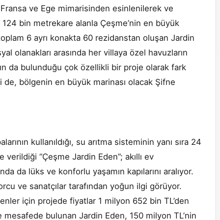
 Fransa ve Ege mimarisinden esinlenilerek ve
m 124 bin metrekare alanla Çeşme’nin en büyük
ve toplam 6 ayrı konakta 60 rezidanstan oluşan Jardin
yal olanakları arasında her villaya özel havuzların
n da bulunduğu çok özellikli bir proje olarak fark
si de, bölgenin en büyük marinası olacak Şifne
rının kullanıldığı, su arıtma sisteminin yanı sıra 24
 verildiği “Çeşme Jardin Eden”; akıllı ev
ında da lüks ve konforlu yaşamın kapılarını aralıyor.
porcu ve sanatçılar tarafından yoğun ilgi görüyor.
enler için projede fiyatlar 1 milyon 652 bin TL’den
etre mesafede bulunan Jardin Eden, 150 milyon TL’nin