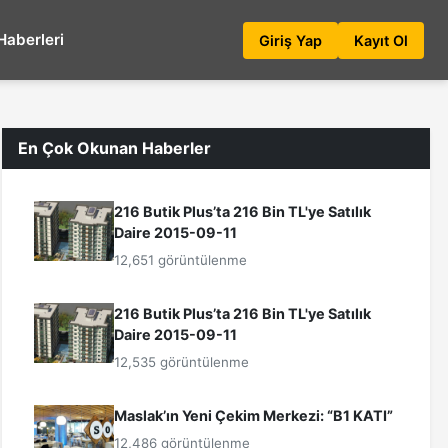
Haberleri
Giriş Yap
Kayıt Ol
En Çok Okunan Haberler
216 Butik Plus’ta 216 Bin TL'ye Satılık
Daire 2015-09-11
12,651 görüntülenme
216 Butik Plus’ta 216 Bin TL'ye Satılık
Daire 2015-09-11
12,535 görüntülenme
Maslak’ın Yeni Çekim Merkezi: “B1 KATI”
12,486 görüntülenme