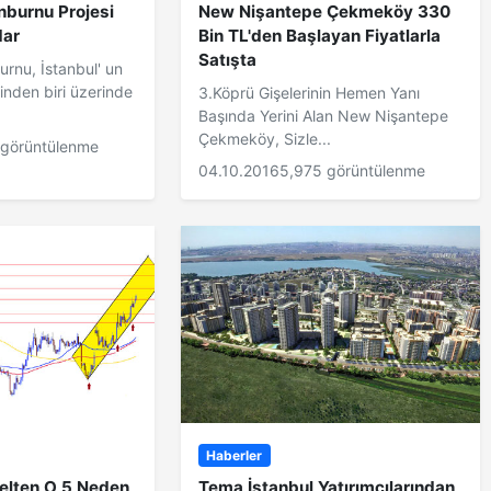
nburnu Projesi
New Nişantepe Çekmeköy 330
dar
Bin TL'den Başlayan Fiyatlarla
Satışta
urnu, İstanbul' un
rinden biri üzerinde
3.Köprü Gişelerinin Hemen Yanı
Başında Yerini Alan New Nişantepe
Çekmeköy, Sizle...
 görüntülenme
04.10.2016
5,975 görüntülenme
Haberler
selten O 5 Neden
Tema İstanbul Yatırımcılarından