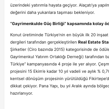
üzerindeki yatırımla hayata geçiyor. Alaçatı’ya yapı
değerini daha yukarılara taşıması bekleniyor.
“Gayrimenkulde Güç Birliği” kapsamında kolay ö
Konut üretiminde Türkiye’nin en büyük ilk 20 inşaat 
dergileri tarafından gerçekleştirilen
Real Estate St
Şirketler (Ciro bazında 2015) kategorisinde de öd
Gayrimenkul Yatırım Ortaklığı Derneği) tarafından b
Türkiye” kampanyasında 4 proje ile yer alıyor. Çeşme
projesini 15 Ekim’e kadar 10 yıl vadeli ve aylık % 0,70
kentsel dönüşüm projesinin yürütüldüğü Fikirtepe’de
dikkat çekiyor. Pana Yapı, bu yıl Aralık ayında bölg
hazırlanıyor.