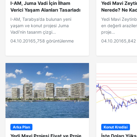
I-AM, Juma Vadi İçin İlham
Yedi Mavi Zeyti
Verici Yaşam Alanları Tasarladı
Nerede? Ne Ka
I-AM, Tarabya’da bulunan yeni
Yedi Mavi Zeytinb
yaşam ve konut projesi Juma
en değerli arazile
Vadi’nin tasarım çizgi...
proje...
04.10.2016
5,758 görüntülenme
04.10.2016
5,842
Arka Plan
Konut Kredisi
Yedi Mavi Projesi Fiyat ve Proje
İşte Doları Yük