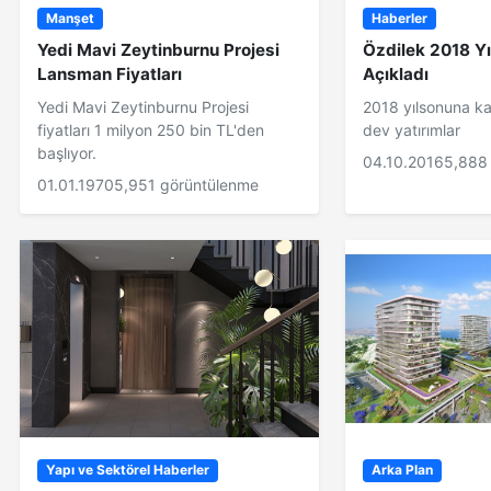
Manşet
Haberler
Yedi Mavi Zeytinburnu Projesi
Özdilek 2018 Yı
Lansman Fiyatları
Açıkladı
Yedi Mavi Zeytinburnu Projesi
2018 yılsonuna ka
fiyatları 1 milyon 250 bin TL'den
dev yatırımlar
başlıyor.
04.10.2016
5,888
01.01.1970
5,951 görüntülenme
Yapı ve Sektörel Haberler
Arka Plan