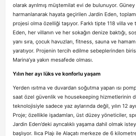
olarak ayrılmış müştemilat evi de bulunuyor. Güney
harmanlanarak hayata geçirilen Jardin Eden, topla
projesi olma özelliği taşıyor. Farklı tipte 118 villa 
Eden, her villanın ve her sokağın denize baktığı, sos
yanı sıra, çocuk havuzları, fitness, sauna ve hamamı
yaratıyor. Projenin tercih edilme sebeplerinden biri
Marina’ya yakın mesafede olması.
Yılın her ayı lüks ve konforlu yaşam
Yerden ısıtma ve duvardan soğutma yapan ısı pompala
saat özel güvenlik ve housekeeping hizmetlerinin de
teknolojisiyle sadece yaz aylarında değil, yılın 12 ay
Proje; özellikle işadamları, üst düzey yöneticiler, s
Jardin Eden’deki ayrıcalıklı yaşama dahil olmak istey
başlıyor. Ilıca Plajı ile Alaçatı merkeze de 6 kilom