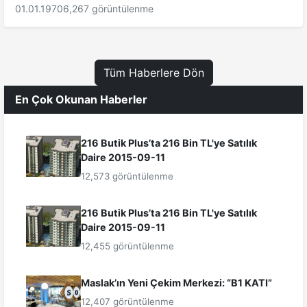
01.01.1970
6,267 görüntülenme
Tüm Haberlere Dön
En Çok Okunan Haberler
216 Butik Plus’ta 216 Bin TL'ye Satılık
Daire 2015-09-11
12,573 görüntülenme
216 Butik Plus’ta 216 Bin TL'ye Satılık
Daire 2015-09-11
12,455 görüntülenme
Maslak’ın Yeni Çekim Merkezi: “B1 KATI”
12,407 görüntülenme