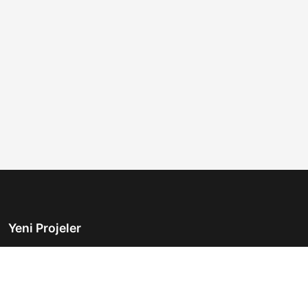
Yeni Projeler
Türkiye'nin önde gelen gayrimenkul platformu.
Hayalinizdeki evi bulmanıza yardımcı oluyoruz.