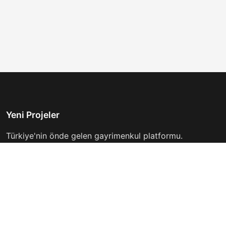
Yeni Projeler
Türkiye'nin önde gelen gayrimenkul platformu.
Hayalinizdeki evi bulmanıza yardımcı oluyoruz.
Keşfet
Hızlı Linkler
İlanlar
Hakkımızda