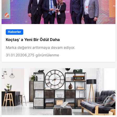
Haberler
Koçtaş' a Yeni Bir Ödül Daha
Marka değerini arttırmaya devam ediyor.
31.01.2020
6,275 görüntülenme