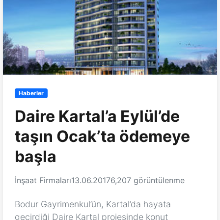
Haberler
Daire Kartal’a Eylül’de
taşın Ocak’ta ödemeye
başla
İnşaat Firmaları
13.06.2017
6,207 görüntülenme
Bodur Gayrimenkul’ün, Kartal’da hayata
geçirdiği Daire Kartal projesinde konut