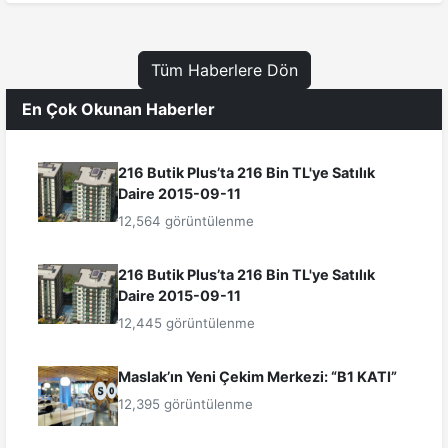
Tüm Haberlere Dön
En Çok Okunan Haberler
216 Butik Plus’ta 216 Bin TL'ye Satılık
Daire 2015-09-11
12,564 görüntülenme
216 Butik Plus’ta 216 Bin TL'ye Satılık
Daire 2015-09-11
12,445 görüntülenme
Maslak’ın Yeni Çekim Merkezi: “B1 KATI”
12,395 görüntülenme