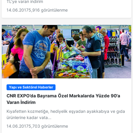
TL’ye varan indirim
14.06.2017
5,916 görüntülenme
Yapı ve Sektörel Haberler
CNR EXPO’da Bayrama Özel Markalarda Yüzde 90'a
Varan İndirim
Kıyafetten kozmetiğe, hediyelik eşyadan ayakkabıya ve gıda
ürünlerine kadar vata...
14.06.2017
5,703 görüntülenme