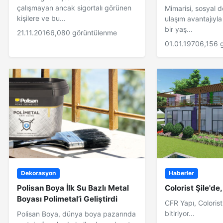
çalışmayan ancak sigortalı görünen
Mimarisi, sosyal d
kişilere ve bu...
ulaşım avantajıyl
bir yaş...
21.11.2016
6,080 görüntülenme
01.01.1970
6,156 
Dekorasyon
Haberler
Polisan Boya İlk Su Bazlı Metal
Colorist Şile'de
Boyası Polimetal’i Geliştirdi
CFR Yapı, Colorist 
bitiriyor...
Polisan Boya, dünya boya pazarında