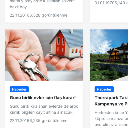
metal yüzeylerde kullanılan solvent
01.01.1970
6,149 
bazlı boy...
22.11.2016
6,328 görüntülenme
Haberler
Haberler
Günü birlik evler için flaş karar!
Therrapark Tar
Kampanya ve Pr
Günü birlik kiralanan evlerde de artık
kimlik bilgileri kayıt altına alınacak.
Herkesten önce Y
köprüsü manzaras
22.11.2016
6,235 görüntülenme
unutulmaz anıların