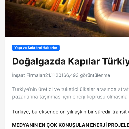
Yapı ve Sektörel Haberler
Doğalgazda Kapılar Türkiy
İnşaat Firmaları
21.11.2016
6,493 görüntülenme
Türkiye’nin üretici ve tüketici ülkeler arasında str
pazarlarına taşınması için enerji köprüsü olmasına
Türkiye, bu eksende on yılı aşkın bir süredir transi
MEDYANIN EN ÇOK KONUŞULAN ENERJİ PROJELE