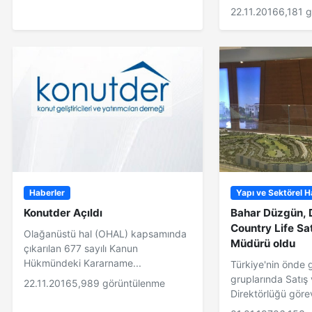
22.11.2016
6,181 
Haberler
Yapı ve Sektörel H
Konutder Açıldı
Bahar Düzgün,
Country Life Sa
Olağanüstü hal (OHAL) kapsamında
Müdürü oldu
çıkarılan 677 sayılı Kanun
Hükmündeki Kararname...
Türkiye'nin önde 
gruplarında Satış
22.11.2016
5,989 görüntülenme
Direktörlüğü görev