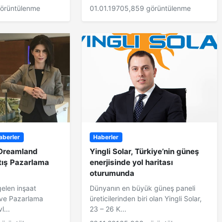
görüntülenme
01.01.1970
5,859 görüntülenme
aberler
Haberler
 Dreamland
Yingli Solar, Türkiye’nin güneş
tış Pazarlama
enerjisinde yol haritası
oturumunda
gelen inşaat
Dünyanın en büyük güneş paneli
 ve Pazarlama
üreticilerinden biri olan Yingli Solar,
l...
23 – 26 K...