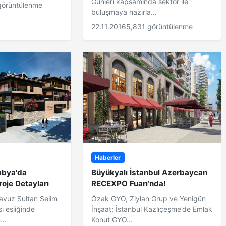
Günleri kapsamında sektör ile
görüntülenme
buluşmaya hazırla...
22.11.2016
5,831 görüntülenme
Haberler
abya'da
Büyükyalı İstanbul Azerbaycan
oje Detayları
RECEXPO Fuarı’nda!
avuz Sultan Selim
Özak GYO, Ziylan Grup ve Yenigün
ı eşliğinde
İnşaat; İstanbul Kazlıçeşme’de Emlak
...
Konut GYO...