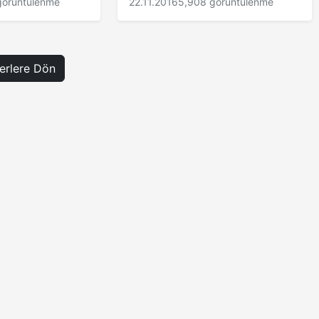
görüntülenme
22.11.2016
5,908 görüntülenme
rlere Dön