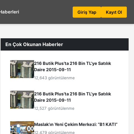
Haberleri
Giriş Yap
Kayıt Ol
En Çok Okunan Haberler
216 Butik Plus’ta 216 Bin TL'ye Satılık
Daire 2015-09-11
12,643 görüntülenme
216 Butik Plus’ta 216 Bin TL'ye Satılık
Daire 2015-09-11
12,527 görüntülenme
Maslak’ın Yeni Çekim Merkezi: “B1 KATI”
12,479 görüntülenme