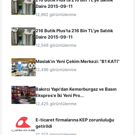
Daire 2015-09-11
12,662 görüntülenme
216 Butik Plus’ta 216 Bin TL'ye Satılık
Daire 2015-09-11
12,546 görüntülenme
Maslak’ın Yeni Çekim Merkezi: “B1 KATI”
12,496 görüntülenme
Bakırcı Yapı'dan Kemerburgaz ve Basın
Ekspres'e İki Yeni Pro...
12,425 görüntülenme
E-ticaret firmalarına KEP zorunluluğu
getirildi
12,327 görüntülenme