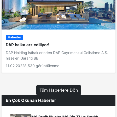
Haberler
DAP halka arz ediliyor!
DAP Holding iştiraklerinden DAP Gayrimenkul Geliştirme A.Ş.
hisseleri Garanti BB...
11.02.2022
8,530 görüntülenme
Tüm Haberlere Dön
En Çok Okunan Haberler
216 Butik Plus’ta 216 Bin TL'ye Satılık