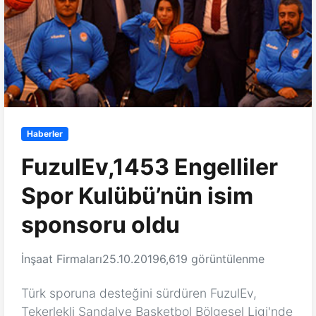
Haberler
FuzulEv,1453 Engelliler
Spor Kulübü’nün isim
sponsoru oldu
İnşaat Firmaları
25.10.2019
6,619 görüntülenme
Türk sporuna desteğini sürdüren FuzulEv,
Tekerlekli Sandalye Basketbol Bölgesel Ligi'nde