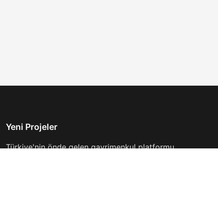
Yeni Projeler
Türkiye'nin önde gelen gayrimenkul platformu.
Hayalinizdeki evi bulmanıza yardımcı oluyoruz.
Keşfet
Hızlı Linkler