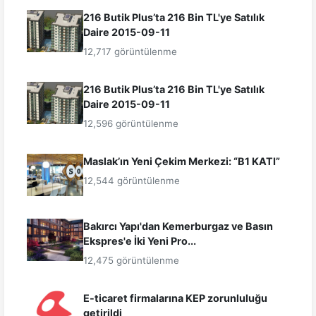
216 Butik Plus’ta 216 Bin TL'ye Satılık
Daire 2015-09-11
12,717 görüntülenme
216 Butik Plus’ta 216 Bin TL'ye Satılık
Daire 2015-09-11
12,596 görüntülenme
Maslak’ın Yeni Çekim Merkezi: “B1 KATI”
12,544 görüntülenme
Bakırcı Yapı'dan Kemerburgaz ve Basın
Ekspres'e İki Yeni Pro...
12,475 görüntülenme
E-ticaret firmalarına KEP zorunluluğu
getirildi