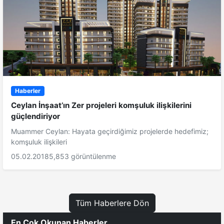
Haberler
Ceylan İnşaat’ın Zer projeleri komşuluk ilişkilerini
güçlendiriyor
Muammer Ceylan: Hayata geçirdiğimiz projelerde hedefimiz;
komşuluk ilişkileri
05.02.2018
5,853 görüntülenme
Tüm Haberlere Dön
En Çok Okunan Haberler