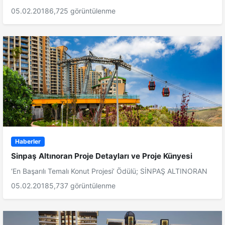
05.02.2018
6,725 görüntülenme
Haberler
Sinpaş Altınoran Proje Detayları ve Proje Künyesi
‘En Başarılı Temalı Konut Projesi’ Ödülü; SİNPAŞ ALTINORAN
05.02.2018
5,737 görüntülenme