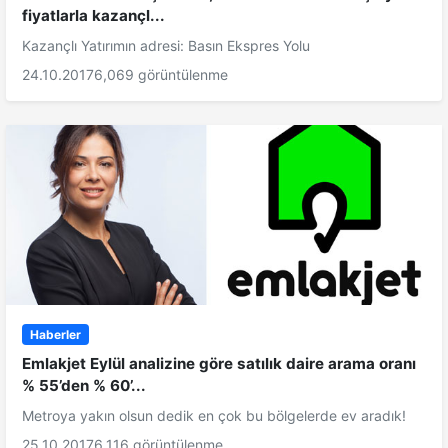
fiyatlarla kazançl...
Kazançlı Yatırımın adresi: Basın Ekspres Yolu
24.10.2017
6,069 görüntülenme
Haberler
Emlakjet Eylül analizine göre satılık daire arama oranı
% 55’den % 60’...
Metroya yakın olsun dedik en çok bu bölgelerde ev aradık!
25.10.2017
6,116 görüntülenme