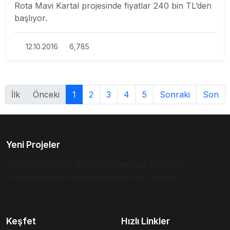
Rota Mavi Kartal projesinde fiyatlar 240 bin TL’den
başlıyor.
12.10.2016
6,785
İlk
Önceki
1
2
3
4
5
Sonraki
Son
Yeni Projeler
Türkiye'nin önde gelen gayrimenkul platformu.
Hayalinizdeki evi bulmanıza yardımcı oluyoruz.
Keşfet
Hızlı Linkler