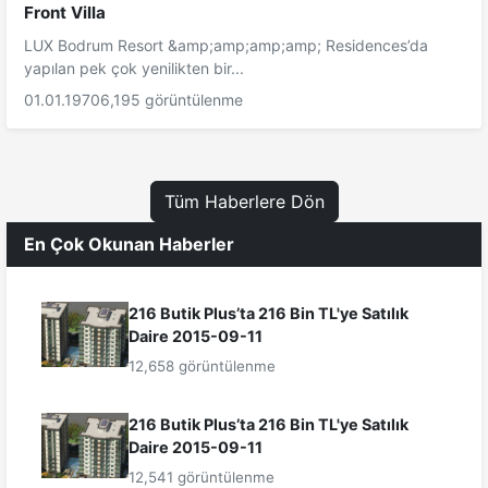
Front Villa
LUX Bodrum Resort &amp;amp;amp;amp; Residences’da
yapılan pek çok yenilikten bir...
01.01.1970
6,195 görüntülenme
Tüm Haberlere Dön
En Çok Okunan Haberler
216 Butik Plus’ta 216 Bin TL'ye Satılık
Daire 2015-09-11
12,658 görüntülenme
216 Butik Plus’ta 216 Bin TL'ye Satılık
Daire 2015-09-11
12,541 görüntülenme