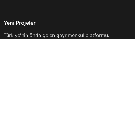
Yeni Projeler
Türkiye'nin önde gelen gayrimenkul platformu.
Hayalinizdeki evi bulmanıza yardımcı oluyoruz.
Keşfet
Hızlı Linkler
İlanlar
Hakkımızda
Günlük Kiralık
İletişim
Projeler
Gizlilik Politikası
Firmalar
Kullanım Koşulları
Haberler
İletişim