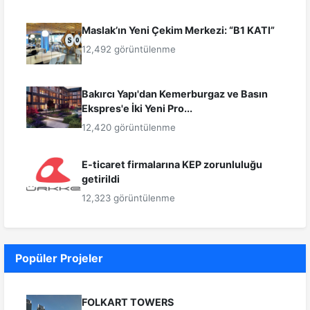
Maslak’ın Yeni Çekim Merkezi: “B1 KATI”
12,492 görüntülenme
Bakırcı Yapı'dan Kemerburgaz ve Basın
Ekspres'e İki Yeni Pro...
12,420 görüntülenme
E-ticaret firmalarına KEP zorunluluğu
getirildi
12,323 görüntülenme
Popüler Projeler
FOLKART TOWERS