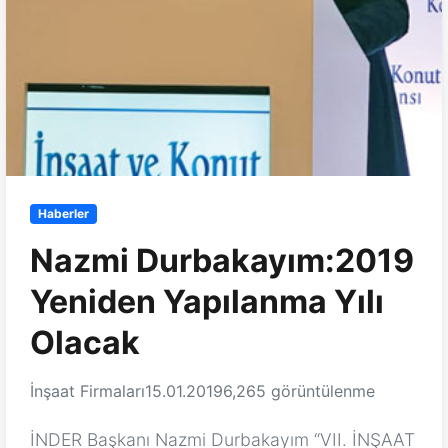
Haberler
Nazmi Durbakayım:2019
Yeniden Yapılanma Yılı
Olacak
İnşaat Firmaları
15.01.2019
6,265 görüntülenme
İNDER Başkanı Nazmi Durbakayım “VII. İNŞAAT