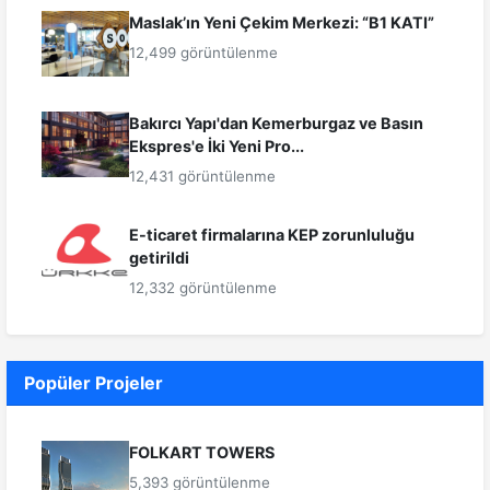
Maslak’ın Yeni Çekim Merkezi: “B1 KATI”
12,499 görüntülenme
Bakırcı Yapı'dan Kemerburgaz ve Basın
Ekspres'e İki Yeni Pro...
12,431 görüntülenme
E-ticaret firmalarına KEP zorunluluğu
getirildi
12,332 görüntülenme
Popüler Projeler
FOLKART TOWERS
5,393 görüntülenme