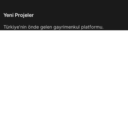
Yeni Projeler
Türkiye'nin önde gelen gayrimenkul platformu.
Hayalinizdeki evi bulmanıza yardımcı oluyoruz.
Keşfet
Hızlı Linkler
İlanlar
Hakkımızda
Günlük Kiralık
İletişim
Projeler
Gizlilik Politikası
Firmalar
Kullanım Koşulları
Haberler
İletişim