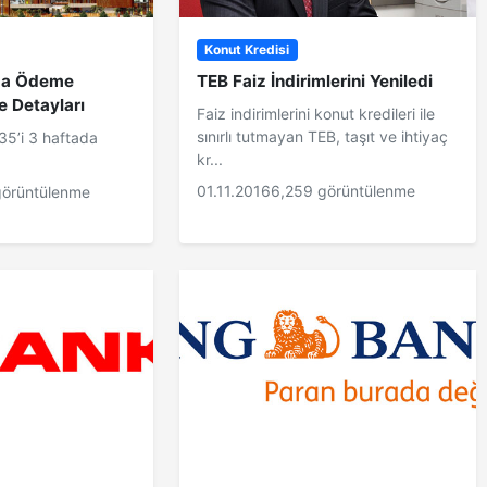
Konut Kredisi
za Ödeme
TEB Faiz İndirimlerini Yeniledi
e Detayları
Faiz indirimlerini konut kredileri ile
sınırlı tutmayan TEB, taşıt ve ihtiyaç
35’i 3 haftada
kr...
01.11.2016
6,259 görüntülenme
görüntülenme