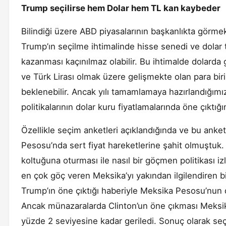
Trump seçilirse hem Dolar hem TL kan kaybeder
Bilindiği üzere ABD piyasalarının başkanlıkta görmek
Trump’ın seçilme ihtimalinde hisse senedi ve dolar t
kazanması kaçınılmaz olabilir. Bu ihtimalde dolard
ve Türk Lirası olmak üzere gelişmekte olan para bi
beklenebilir. Ancak yılı tamamlamaya hazırlandığım
politikalarının dolar kuru fiyatlamalarında öne çıktığın
Özellikle seçim anketleri açıklandığında ve bu anket
Pesosu’nda sert fiyat hareketlerine şahit olmuştuk.
koltuğuna oturması ile nasıl bir göçmen politikası i
en çok göç veren Meksika’yı yakından ilgilendiren bi
Trump’ın öne çıktığı haberiyle Meksika Pesosu’nun d
Ancak münazaralarda Clinton’un öne çıkması Meksika
yüzde 2 seviyesine kadar geriledi. Sonuç olarak s