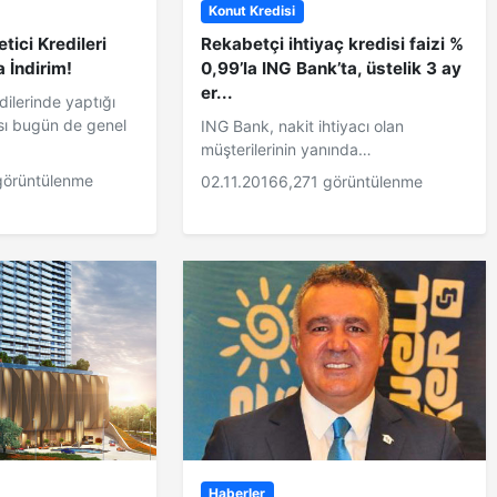
Konut Kredisi
tici Kredileri
Rekabetçi ihtiyaç kredisi faizi %
 İndirim!
0,99’la ING Bank’ta, üstelik 3 ay
er...
ilerinde yaptığı
ası bugün de genel
ING Bank, nakit ihtiyacı olan
müşterilerinin yanında…
görüntülenme
02.11.2016
6,271 görüntülenme
Haberler