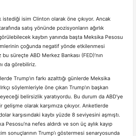
 istediği isim Clinton olarak öne çıkıyor. Ancak
arafında satış yönünde pozisyonların ağırlık
a görülebilecek kaybın yanında başta Meksika Pesosu
rimlerinin çoğunda negatif yönde etkilenmesi
ız bu süreçte ABD Merkez Bankası (FED)’nın
ı da görebiliriz.
lerde Trump’ın farkı azalttığı günlerde Meksika
 Irkçı söylemleriyle öne çıkan Trump’ın başkan
zleyeceği belirsizlik yaratıyordu. Bu durum da ABD’ye
r gelişme olarak karşımıza çıkıyor. Anketlerde
olar karşısındaki kaybı yüzde 8 seviyesini aşmıştı.
 Pesosu’na nefes aldırdı ve son üç aylık kayıp
eçim sonuçlarının Trump’ı göstermesi senaryosunda