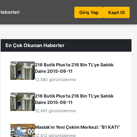
Haberleri
Giriş Yap
Kayıt Ol
En Çok Okunan Haberler
216 Butik Plus’ta 216 Bin TL'ye Satılık
Daire 2015-09-11
12,580 görüntülenme
216 Butik Plus’ta 216 Bin TL'ye Satılık
Daire 2015-09-11
12,461 görüntülenme
Maslak’ın Yeni Çekim Merkezi: “B1 KATI”
12,412 görüntülenme