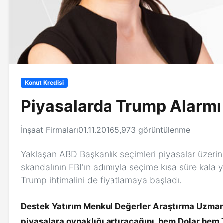
Konut Kredisi
Piyasalarda Trump Alarmı
İnşaat Firmaları
01.11.2016
5,973 görüntülenme
Yaklaşan ABD Başkanlık seçimleri piyasalar üzerind
skandalının FBI'ın adımıyla seçime kısa süre kal
Trump ihtimalini de fiyatlamaya başladı.
Destek Yatırım Menkul Değerler Araştırma Uzman
piyasalara oynaklığı artıracağını, hem Dolar hem T