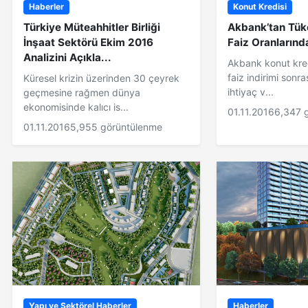
Haberler
Konut Kredisi
Türkiye Müteahhitler Birliği
Akbank’tan Tüke
İnşaat Sektörü Ekim 2016
Faiz Oranlarında
Analizini Açıkla...
Akbank konut kred
faiz indirimi sonr
Küresel krizin üzerinden 30 çeyrek
ihtiyaç v...
geçmesine rağmen dünya
ekonomisinde kalıcı is...
01.11.2016
6,347 
01.11.2016
5,955 görüntülenme
Yapı ve Sektörel Haberler
Haberler