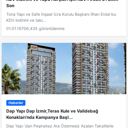
Son
Tona Yapı ve Safe İnşaat İcra Kurulu Başkanı İlhan Erdal bu
KDV indirimi ve tabı...
01.01.1970
6,435 görüntülenme
Haberler
Dap Yapı Dap İzmir,Teras Kule ve Validebağ
Konakları'nda Kampanya Başl...
Dap Yapı ‘dan Peşinatsız Ara Ödemesiz Azalan Taksitlerle