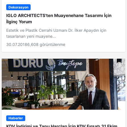
Dekorasyon
IGLO ARCHITECTS'ten Muayenehane Tasarımı İçin
İlginç Yorum
Estetik ve Plastik Cerrahi Uzmanı Dr. İlker Apaydın için
tasarlanan yeni muayene...
30.07.2018
6,608 görüntülenme
Haberler
KDV İndirimi ve Tapu Harçları İçin KDV Fırsatı 31 Ekim