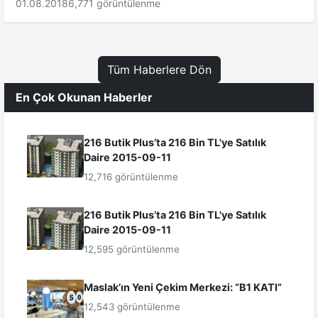
01.08.2018
6,771 görüntülenme
Tüm Haberlere Dön
En Çok Okunan Haberler
216 Butik Plus’ta 216 Bin TL'ye Satılık
Daire 2015-09-11
12,716 görüntülenme
216 Butik Plus’ta 216 Bin TL'ye Satılık
Daire 2015-09-11
12,595 görüntülenme
Maslak’ın Yeni Çekim Merkezi: “B1 KATI”
12,543 görüntülenme