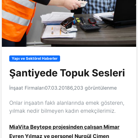
Yapı ve Sektörel Haberler
Şantiyede Topuk Sesleri
İnşaat Firmaları
07.03.2018
6,203 görüntülenme
Onlar inşaatın faklı alanlarında emek gösteren,
yılmak nedir bilmeyen kadın emekçilerimiz.
MiaVita Beytepe projesinden çalışan Mimar
Evren Yılmaz ve personel Nurgül Çimen