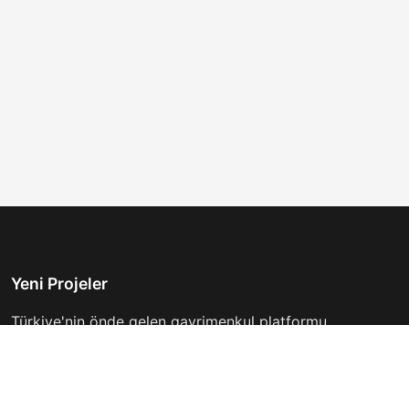
Yeni Projeler
Türkiye'nin önde gelen gayrimenkul platformu.
Hayalinizdeki evi bulmanıza yardımcı oluyoruz.