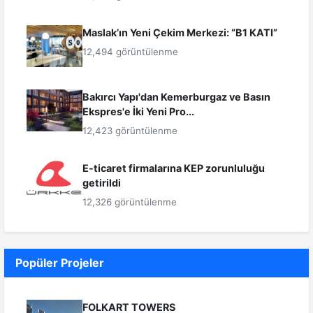
Maslak’ın Yeni Çekim Merkezi: “B1 KATI”
12,494 görüntülenme
Bakırcı Yapı'dan Kemerburgaz ve Basın
Ekspres'e İki Yeni Pro...
12,423 görüntülenme
E-ticaret firmalarına KEP zorunluluğu
getirildi
12,326 görüntülenme
Popüler Projeler
FOLKART TOWERS