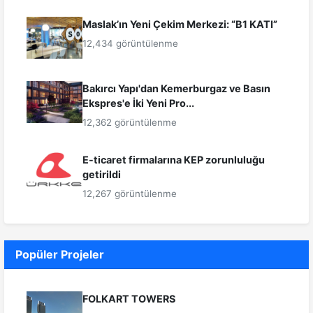
Maslak’ın Yeni Çekim Merkezi: “B1 KATI”
12,434 görüntülenme
Bakırcı Yapı'dan Kemerburgaz ve Basın
Ekspres'e İki Yeni Pro...
12,362 görüntülenme
E-ticaret firmalarına KEP zorunluluğu
getirildi
12,267 görüntülenme
Popüler Projeler
FOLKART TOWERS