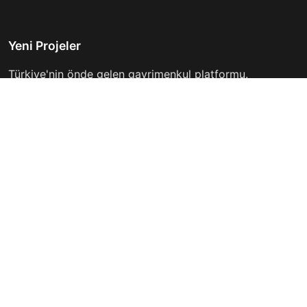
Yeni Projeler
Türkiye'nin önde gelen gayrimenkul platformu.
Hayalinizdeki evi bulmanıza yardımcı oluyoruz.
Keşfet
Hızlı Linkler
İlanlar
Hakkımızda
Günlük Kiralık
İletişim
Projeler
Gizlilik Politikası
Firmalar
Kullanım Koşulları
Haberler
İletişim