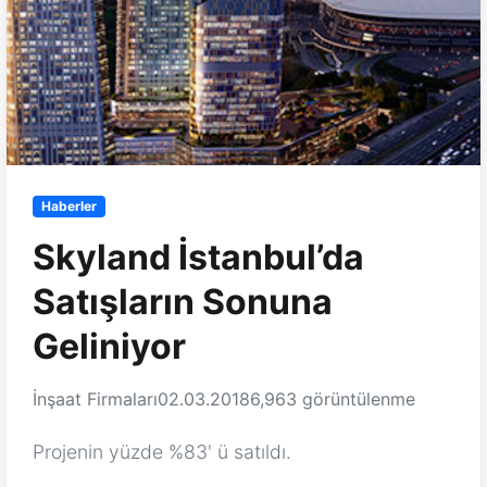
Haberler
Skyland İstanbul’da
Satışların Sonuna
Geliniyor
İnşaat Firmaları
02.03.2018
6,963 görüntülenme
Projenin yüzde %83' ü satıldı.